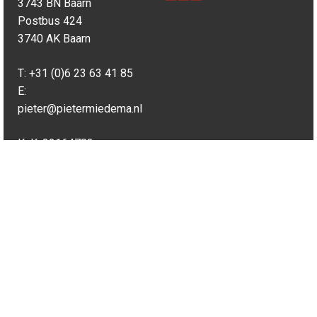
3743 BN Baarn
Postbus 424
3740 AK Baarn
T:
+31 (0)6 23 63 41 85
E:
pieter@pietermiedema.nl
KvK: 32164783
STEL UW FISCALE VRAAG. NU € 19,99