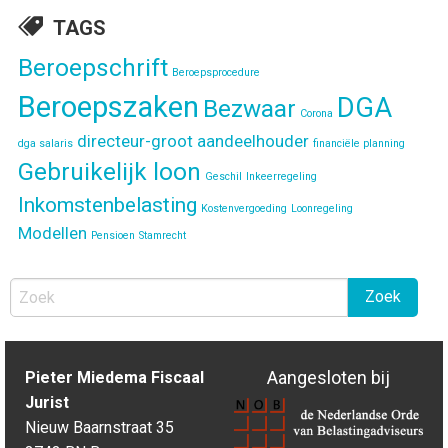
TAGS
Beroepschrift
Beroepsprocedure
Beroepszaken
DGA
Bezwaar
Corona
directeur-groot aandeelhouder
dga salaris
financiële planning
Gebruikelijk loon
Geschil
Inkeerregeling
Inkomstenbelasting
Kostenvergoeding
Loonregeling
Modellen
Pensioen
Stamrecht
Aangesloten bij
Pieter Miedema Fiscaal
Jurist
Nieuw Baarnstraat 35