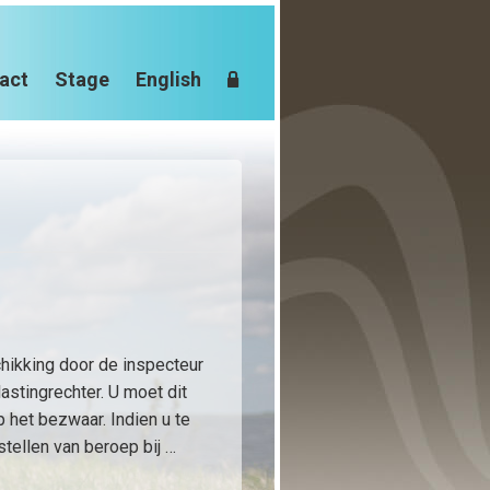
act
Stage
English
hikking door de inspecteur
astingrechter. U moet dit
 het bezwaar. Indien u te
nstellen van beroep bij …