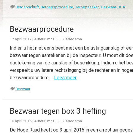
Beroepschrift
,
Beroepsprocedure
,
Beroepszaken
,
Bezwaar
,
DGA
Bezwaarprocedure
17 april 2017
|
Auteur: mr. P.E.E.G. Miedema
Indien u het niet eens bent met een belastingaanslag of een
bezwaar tegen aantekenen bij de inspecteur. U moet dit do
dagtekening van de aanslag of beschikking. Indien u het bez
verspeelt u uw latere rechtsingang bij de rechter en in hoge
bezwaarprocedure …
Lees meer
Bezwaar
Bezwaar tegen box 3 heffing
10 april 2015
|
Auteur: mr. P.E.E.G. Miedema
De Hoge Raad heeft op 3 april 2015 in een arrest aangegev