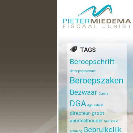
TAGS
Beroepschrift
Beroepsprocedure
Beroepszaken
Bezwaar
Corona
DGA
dga salaris
directeur-groot
aandeelhouder
financiële
Gebruikelijk
planning