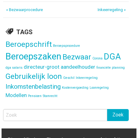
Bericht
« Bezwaarprocedure
Inkeerregeling »
navigatie
TAGS
Beroepschrift
Beroepsprocedure
Beroepszaken
DGA
Bezwaar
Corona
directeur-groot aandeelhouder
dga salaris
financiële planning
Gebruikelijk loon
Geschil
Inkeerregeling
Inkomstenbelasting
Kostenvergoeding
Loonregeling
Modellen
Pensioen
Stamrecht