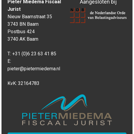
Aangesloten bij
Pieter Miedema Fiscaal
Jurist
Nieuw Baarnstraat 35
3743 BN Baarn
Postbus 424
3740 AK Baarn
T:
+31 (0)6 23 63 41 85
E:
pieter@pietermiedema.nl
KvK: 32164783