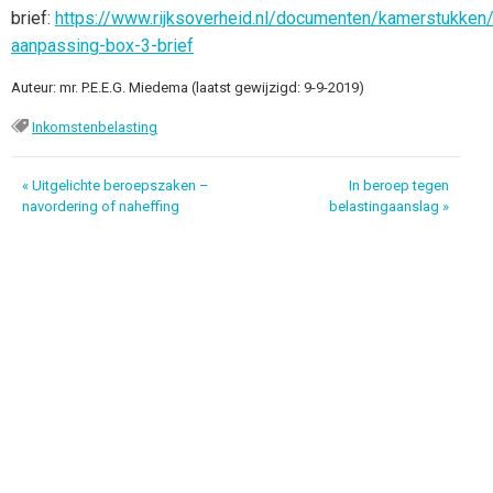
brief:
https://www.rijksoverheid.nl/documenten/kamerstukken
aanpassing-box-3-brief
Auteur: mr. P.E.E.G. Miedema (laatst gewijzigd: 9-9-2019)
Inkomstenbelasting
Bericht
« Uitgelichte beroepszaken –
In beroep tegen
navordering of naheffing
belastingaanslag »
navigatie