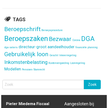
TAGS
Beroepschrift
Beroepsprocedure
Beroepszaken
DGA
Bezwaar
Corona
directeur-groot aandeelhouder
dga salaris
financiële planning
Gebruikelijk loon
Geschil
Inkeerregeling
Inkomstenbelasting
Kostenvergoeding
Loonregeling
Modellen
Pensioen
Stamrecht
Aangesloten bij
Pieter Miedema Fiscaal