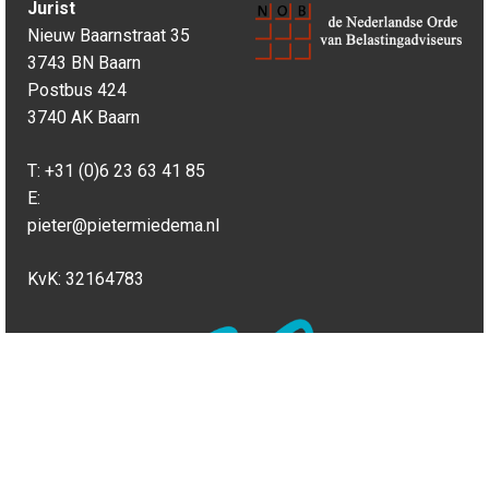
Jurist
Nieuw Baarnstraat 35
3743 BN Baarn
Postbus 424
3740 AK Baarn
T:
+31 (0)6 23 63 41 85
E:
pieter@pietermiedema.nl
KvK: 32164783
STEL UW FISCALE VRAAG. NU € 19,99